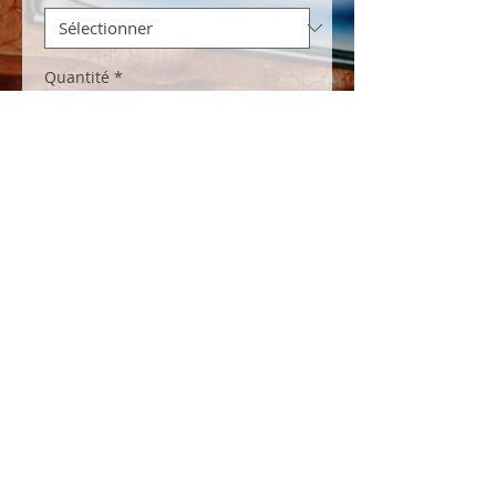
Quantité
*
Ajouter au panier
Fantastique affiche 3D du film "FREDDY
3" mise en relief suivant le procédé
lenticulaire. Création exclusive de 3D PIX
pour MELKI Culte Collector. Impression
de très haute qualité.
Retour boutique