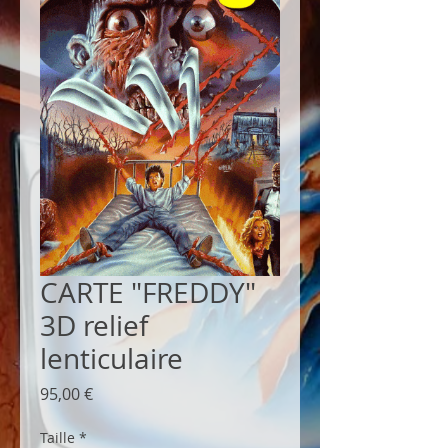
CARTE "FREDDY"
3D relief
lenticulaire
Prix
95,00 €
Taille
*