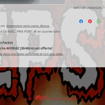
(pré)nom
!
Si ce produit ne vou
Pour les PACKS, mer
INFO DE LIVRAISON
possibilité de le ren
affiches dans "ajou
contact pour nous e
Livraison en France p
(
les BELMONDO, CY
la cause.
roulée et bien pro
pas admissibles au
60 cm
impression recto-verso. Bonus
cartonné.
Délai de livraison: 
ELA DU REEL. PRIX PORT: 3€ en courrier suivi
Mail tracking for in
amount in the baske
s Packs!)
iche AVORIAZ (30/40cm) est offerte!
e dans une boite cartonnée et non plus pliée.
© 2017 | DESIGNED BY LOOKER