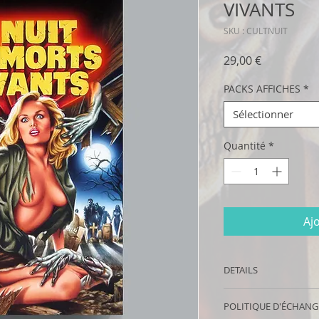
VIVANTS
SKU : CULTNUIT
Prix
29,00 €
PACKS AFFICHES
*
Sélectionner
Quantité
*
Aj
DETAILS
Poster collector: Ch
POLITIQUE D'ÉCHAN
originale de MELKI 