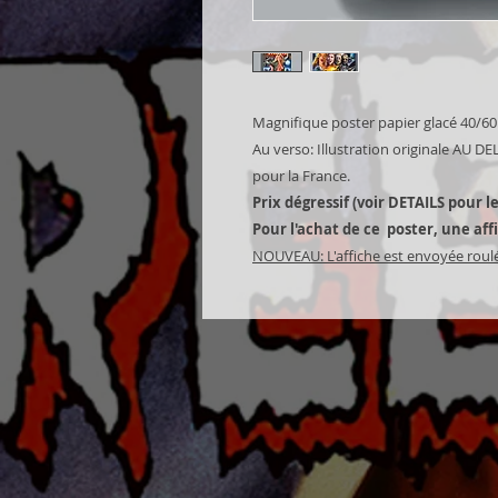
Magnifique poster papier glacé 40/
Au verso: Illustration originale AU D
pour la France.
Prix dégressif (voir DETAILS pour le
Pour l'achat de ce poster, une aff
NOUVEAU: L'affiche est envoyée roulé