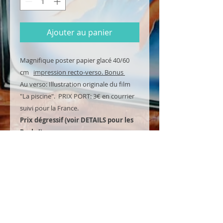
Ajouter au panier
Magnifique poster papier glacé 40/60
cm
impression recto-verso. Bonus
Au verso: Illustration originale du film
"La piscine". PRIX PORT: 3€ en courrier
suivi pour la France.
Prix dégressif (voir DETAILS pour les
Packs!)
NOUVEAU: L'affiche est envoyée
conditionnée dans une boite cartonnée
et non plus pliée!
DETAILS