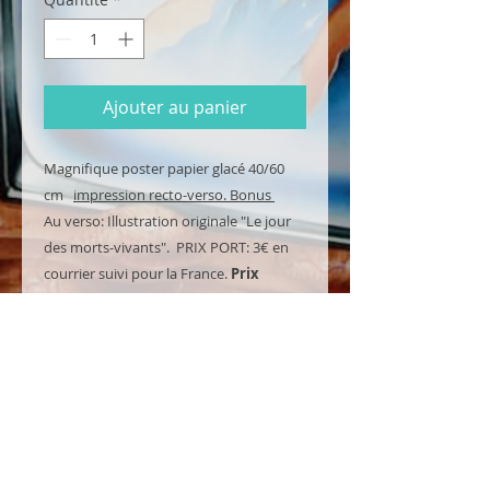
Ajouter au panier
Magnifique poster papier glacé 40/60
cm
impression recto-verso. Bonus
Au verso: Illustration originale "Le jour
des morts-vivants". PRIX PORT: 3€ en
courrier suivi pour la France.
Prix
dégressif (voir DETAILS pour les
Packs!)
NOUVEAU: L'affiche est envoyée
conditionnée dans une boite cartonnée
et non plus pliée!
DETAILS