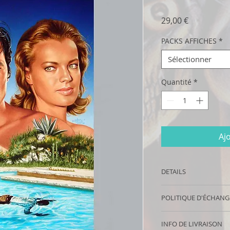
Prix
29,00 €
PACKS AFFICHES
*
Sélectionner
Quantité
*
Aj
DETAILS
Poster collector: Ch
POLITIQUE D'ÉCHAN
originale de MELKI 
(pré)nom
!
Si ce produit ne vou
Pour les PACKS, mer
INFO DE LIVRAISON
possibilité de le ren