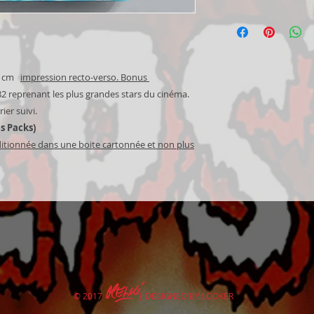
affiches dans "ajou
contact pour nous e
Livraison en France p
(
les BELMONDO, CY
la cause.
roulée et bien pro
pas admissibles au
cartonné.
Délai de livraison: 
Mail tracking for in
60 cm
impression recto-verso. Bonus
amount in the baske
 82 reprenant les plus grandes stars du cinéma.
ier suivi.
es Packs)
itionnée dans une boite cartonnée et non plus
© 2017 | DESIGNED BY LOOKER