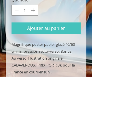
Ajouter au panier
Magnifique poster papier glacé 40/60
cm
impression recto-verso. Bonus
Au verso: Illustration originale
CADAVEROUS. PRIX PORT: 3€ pour la
France en courrier suivi.
Prix dégressif (voir DETAILS pour les
Packs)
NOUVEAU: L'affiche est envoyée
conditionnée dans une boite cartonnée
et non plus pliée!
DETAILS