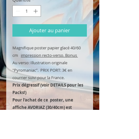
Ajouter au panier
Magnifique poster papier glacé 40/60
cm
impression recto-verso. Bonus
Au verso: Illustration originale
"Pyromaniac". PRIX PORT: 3€ en
courrier suivi pour la France.
Prix dégressif (voir DETAILS pour les
Packs!)
Pour l'achat de ce poster, une
affiche AVORIAZ (30/40cm) est
offerte! (une affiche offerte par
pack)
NOUVEAU: L'affiche est envoyée
conditionnée dans une boite cartonnée