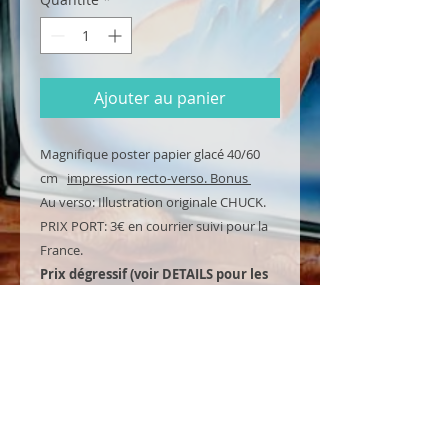
Ajouter au panier
Magnifique poster papier glacé 40/60
cm
impression recto-verso. Bonus
Au verso: Illustration originale CHUCK.
PRIX PORT: 3€ en courrier suivi pour la
France.
Prix dégressif (voir DETAILS pour les
Packs!)
NOUVEAU: L'affiche est envoyée
conditionnée dans une boite cartonnée
et non plus pliée!