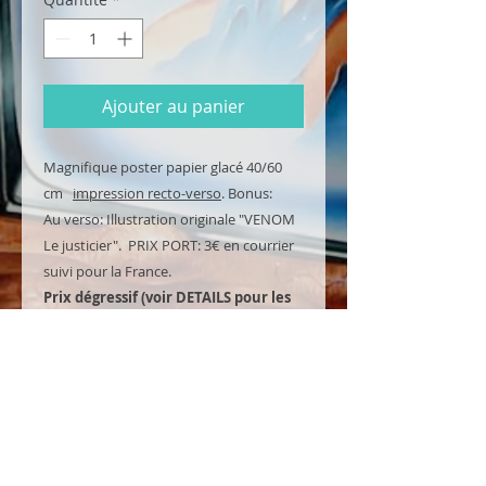
Ajouter au panier
Magnifique poster papier glacé 40/60
cm
impression recto-verso
. Bonus:
Au verso: Illustration originale "VENOM
Le justicier". PRIX PORT: 3€ en courrier
suivi pour la France.
Prix dégressif (voir DETAILS pour les
Packs!)
NOUVEAU: L'affiche est envoyée
conditionnée dans une boite cartonnée
et non plus pliée!