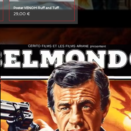
Poster VENOM Ruff and Tuff
Prix
29,00 €
É:
KI