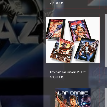
Prix
29,00 €
Affiches" Les initiales V.H.S"
Prix
49,00 €