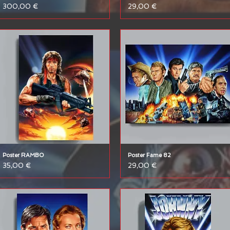
Prix
Prix
300,00 €
29,00 €
Poster RAMBO
Poster Fame 82
Prix
Prix
35,00 €
29,00 €